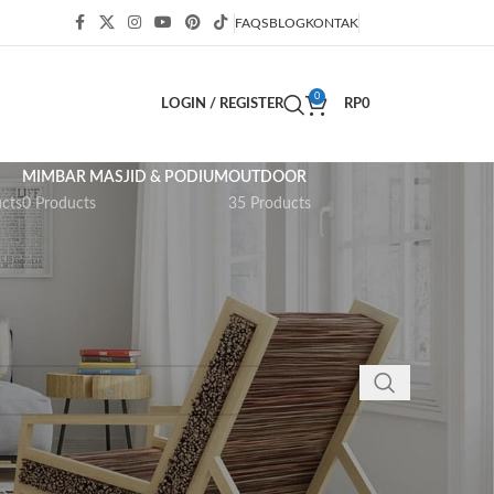
FAQS
BLOG
KONTAK
0
LOGIN / REGISTER
RP
0
MIMBAR MASJID & PODIUM
OUTDOOR
cts
0 Products
35 Products