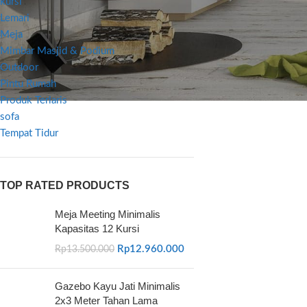
kursi
Lemari
Meja
Mimbar Masjid & Podium
Outdoor
Pintu Rumah
Produk Terlaris
sofa
Tempat Tidur
TOP RATED PRODUCTS
Meja Meeting Minimalis
Kapasitas 12 Kursi
Rp
12.960.000
Rp
13.500.000
Gazebo Kayu Jati Minimalis
2x3 Meter Tahan Lama