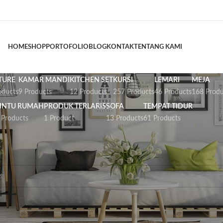
HOME
SHOP
PORTOFOLIO
BLOG
KONTAK
TENTANG KAMI
TURE
KAMAR MANDI
KITCHEN SET
KURSI
LEMARI
MEJA
oducts
9 Products
12 Products
257 Products
46 Products
168 Produ
INTU RUMAH
PRODUK TERLARIS
SOFA
TEMPAT TIDUR
 Products
1 Product
13 Products
61 Products
ur
Kamar Set
ng ditemukan sesuai dengan pilihan Anda.