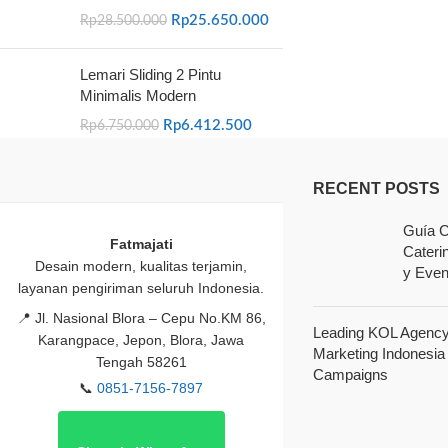
Rp
25.650.000
Rp
28.500.000
Lemari Sliding 2 Pintu
Minimalis Modern
Rp
6.412.500
Rp
6.750.000
RECENT POSTS
Guía C
Fatmajati
Cateri
Desain modern, kualitas terjamin,
y Even
layanan pengiriman seluruh Indonesia.
📍
Jl. Nasional Blora – Cepu No.KM 86,
Leading KOL Agency 
Karangpace, Jepon, Blora, Jawa
Marketing Indonesia
Tengah 58261
Campaigns
📞
0851-7156-7897