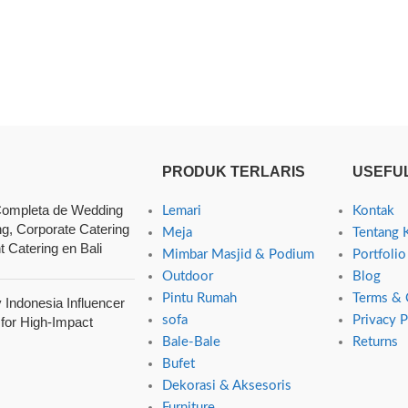
PRODUK TERLARIS
USEFUL
ompleta de Wedding
Lemari
Kontak
ng, Corporate Catering
Meja
Tentang 
t Catering en Bali
Mimbar Masjid & Podium
Portfolio
Outdoor
Blog
Pintu Rumah
Terms & 
Indonesia Influencer
sofa
Privacy P
 for High-Impact
Bale-Bale
Returns
Bufet
Dekorasi & Aksesoris
Furniture