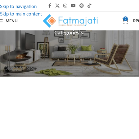
Skip to navigation
Skip to main content
0
MENU
RP
Categories
Beranda
Produk dengan tag “sofatamu”
Tidak ada produk yang ditemukan sesuai dengan pilihan Anda.